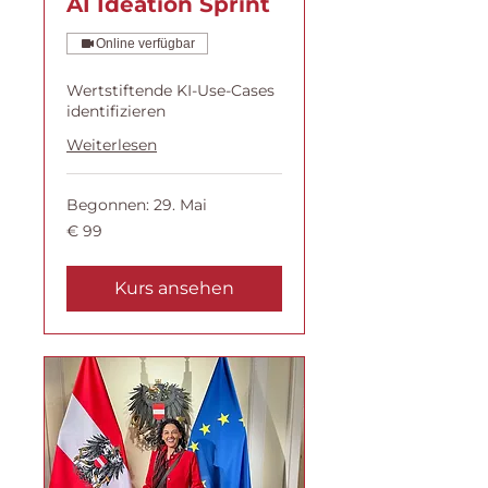
AI Ideation Sprint
Online verfügbar
Wertstiftende KI-Use-Cases
identifizieren
Weiterlesen
Begonnen: 29. Mai
99
€ 99
Euro
Kurs ansehen