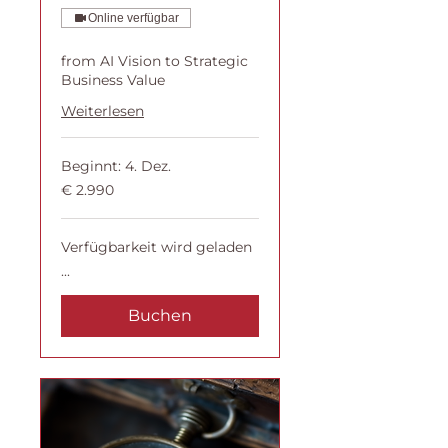
Online verfügbar
from AI Vision to Strategic
Business Value
Weiterlesen
Beginnt: 4. Dez.
2.990
€ 2.990
Euro
Verfügbarkeit wird geladen
...
Buchen