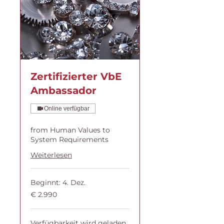
Zertifizierter VbE
Ambassador
Online verfügbar
from Human Values to
System Requirements
Weiterlesen
Beginnt: 4. Dez.
2.990
€ 2.990
Euro
Verfügbarkeit wird geladen