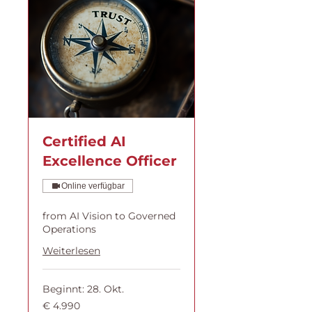
Certified AI
Excellence Officer
Online verfügbar
from AI Vision to Governed
Operations
Weiterlesen
Beginnt: 28. Okt.
4.990
€ 4.990
Euro