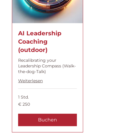
AI Leadership
Coaching
(outdoor)
Recalibrating your
Leadership Compass (Walk-
the-dog-Talk)
Weiterlesen
1 Std.
250
€ 250
Euro
Buchen