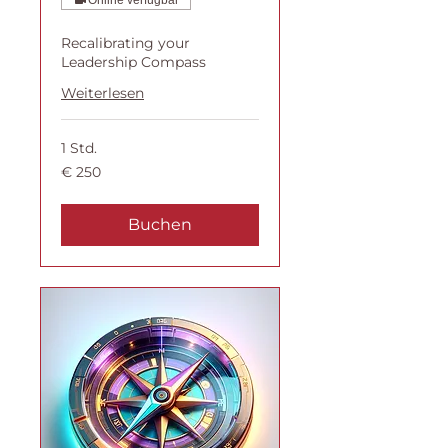
Online verfügbar
Recalibrating your
Leadership Compass
Weiterlesen
1 Std.
250
€ 250
Euro
Buchen