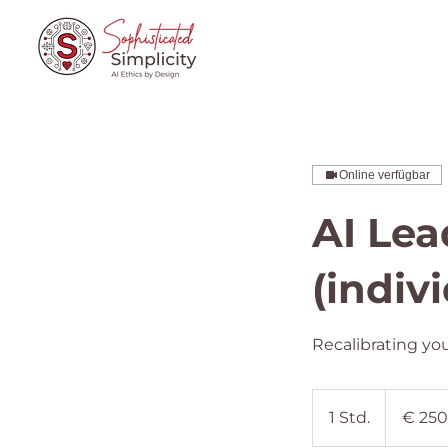
Online verfügbar
AI Lea
(indivi
Recalibrating y
250
Euro
1 Std.
1
€ 250
S