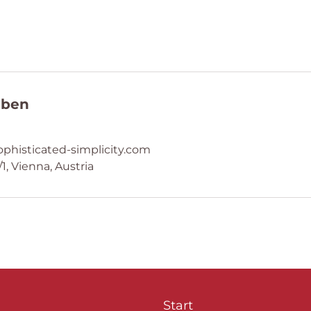
aben
phisticated-simplicity.com
1, Vienna, Austria
Start