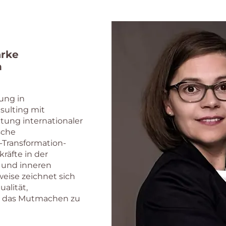
ärke
n
rung in
ulting mit
itung internationaler
sche
-Transformation-
räfte in der
 und inneren
sweise zeichnet sich
alität,
d das Mutmachen zu