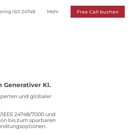
ering ISO 24748
Mehr
Free Call buchen
 Generativer KI.
xperten und globaler
C/IEEE 24748/7000 und
ion bis zum spürbaren
andlungsoptionen.