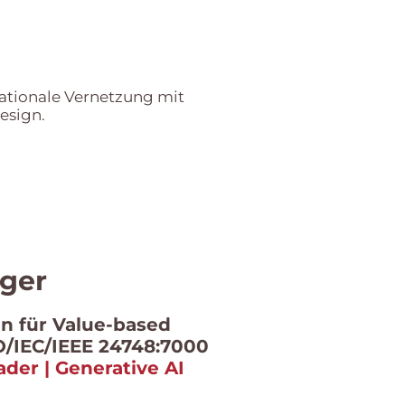
rnationale Vernetzung mit
esign.
nger
in für Value-based
O/IEC/IEEE 24748:7000
der | Generative AI