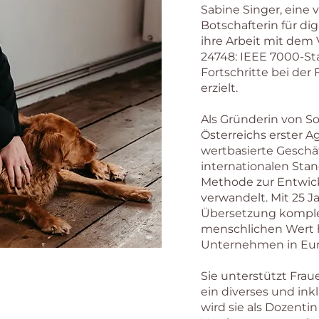
Sabine Singer, eine
Botschafterin für d
ihre Arbeit mit dem
24748: IEEE 7000-S
Fortschritte bei der
erzielt.
Als Gründerin von So
Österreichs erster A
wertbasierte Geschäf
internationalen Sta
Methode zur Entwick
verwandelt. Mit 25 J
Übersetzung komplex
menschlichen Wert h
Unternehmen in Eu
Sie unterstützt Frau
ein diverses und ink
wird sie als Dozentin