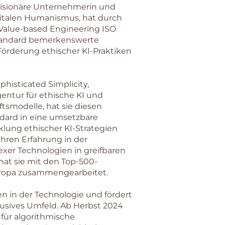
 visionäre Unternehmerin und
igitalen Humanismus, hat durch
 Value-based Engineering ISO
tandard bemerkenswerte
 Förderung ethischer KI-Praktiken
phisticated Simplicity,
gentur für ethische KI und
tsmodelle, hat sie diesen
ndard in eine umsetzbare
lung ethischer KI-Strategien
ahren Erfahrung in der
er Technologien in greifbaren
at sie mit den Top-500-
ropa zusammengearbeitet.
en in der Technologie und fördert
lusives Umfeld. Ab Herbst 2024
 für algorithmische