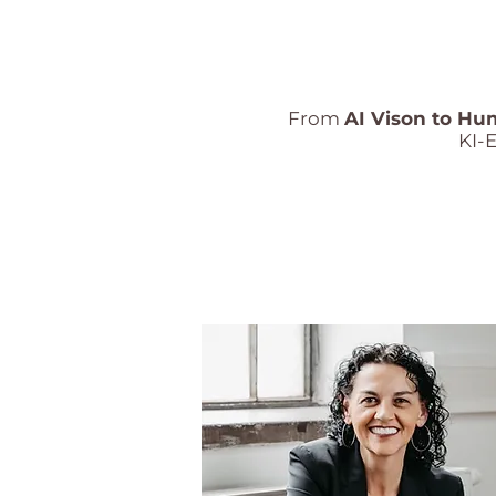
From
AI Vison to Hu
KI-E