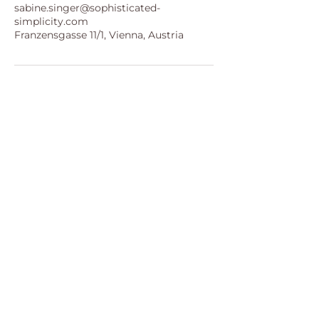
sabine.singer@sophisticated-
simplicity.com
Franzensgasse 11/1, Vienna, Austria
Sophisticated Simplicity GmbH
Franzensgasse 11/1/1
1050 Wien, Österreich
Telefon:
+43 664 4360902