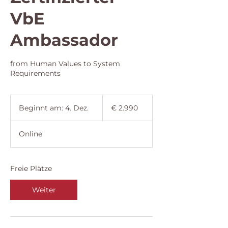
VbE
Ambassador
from Human Values to System
Requirements
2.990
Euro
Beginnt am: 4. Dez.
B
€ 2.990
e
g
Online
i
n
n
t
Freie Plätze
a
m
Weiter
:
4
.
D