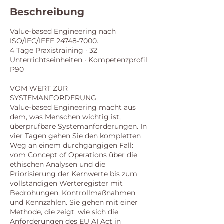
e
Beschreibung
z
.
Value-based Engineering nach
ISO/IEC/IEEE 24748-7000.
4 Tage Praxistraining · 32
Unterrichtseinheiten · Kompetenzprofil
P90
VOM WERT ZUR
SYSTEMANFORDERUNG
Value-based Engineering macht aus
dem, was Menschen wichtig ist,
überprüfbare Systemanforderungen. In
vier Tagen gehen Sie den kompletten
Weg an einem durchgängigen Fall:
vom Concept of Operations über die
ethischen Analysen und die
Priorisierung der Kernwerte bis zum
vollständigen Werteregister mit
Bedrohungen, Kontrollmaßnahmen
und Kennzahlen. Sie gehen mit einer
Methode, die zeigt, wie sich die
Anforderungen des EU AI Act in