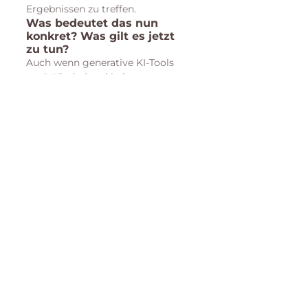
Ergebnissen zu treffen.
Was bedeutet das nun 
konkret? Was gilt es jetzt 
zu tun? 
Auch wenn generative KI-Tools 
noch Kinderkrankheiten 
aufweisen, Halluzinieren und mit 
historischen, vorurteilsbehafteten 
Daten gefüttert sind, die kein 
guter Wegweiser für die Zukunft 
sein können: wir müssen uns 
spätestens jetzt mit KI vertraut 
machen. Angefangen bei einer 
kompletten Neuausrichtung
 von 
Bildung bis hin zu 
intensiven Up-
Skilling
 Massnahmen in allen 
Unternehmensbereichen und für 
alle Arbeitnehmer:innen.
Firmen sind angehalten, ihre 
Geschäftsmodelle
 zu überdenken 
und 
strategisch
 anzupassen. 