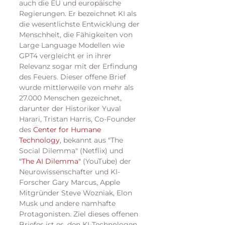
auch die EU und europäische 
Regierungen. Er bezeichnet KI als 
die wesentlichste Entwicklung der 
Menschheit, die Fähigkeiten von 
Large Language Modellen wie 
GPT4 vergleicht er in ihrer 
Relevanz sogar mit der Erfindung 
des Feuers. Dieser offene Brief 
wurde mittlerweile von mehr als 
27.000 Menschen gezeichnet, 
darunter der Historiker Yuval 
Harari, Tristan Harris, Co-Founder 
des 
Center for Humane 
Technology
, bekannt aus "The 
Social Dilemma" (Netflix) und 
"The AI Dilemma"
 (YouTube) der 
Neurowissenschafter und KI-
Forscher Gary Marcus, Apple 
Mitgründer Steve Wozniak, Elon 
Musk und andere namhafte 
Protagonisten. Ziel dieses offenen 
Briefes ist es, den KI-Technologen 